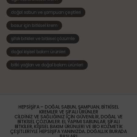
doğal sabun ve şampuan çeşitleri
basur için bitkisel krem
şifalı bitkiler ve bitkisel çözümle
doğal kişisel bakım ürünleri
bitki yağları ve doğal bakım ürünleri
HEPSIŞIFA – DOĞAL SABUN, ŞAMPUAN, BITKISEL
KREMLER VE ŞIFALI ÜRÜNLER
CILDINIZ VE SAĞLIĞINIZ IÇIN GÜVENILIR, DOĞAL VE
BITKISEL ÇÖZÜMLER. EL YAPIMI SABUNLAR, ŞIFALI
BITKILER, KIŞISEL BAKIM ÜRÜNLERI VE BIO KOZMETIK
ÇEŞITLERIYLE HEPSIŞIFA YANINIZDA. DOĞALLIK BURADA
BAŞLAR!