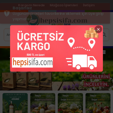
Kargom Nerede
Mağaza İşlemleri
İletişim