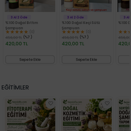
3 Al 2 Öde
3 Al 2 Öde
%100 Doğal Keçi Sütü
%100 Doğal Akıllı Şampuan
Şampuan
★★★★★
★★★★★
(0)
(0)
(%7.)
(%7.)
456,00 TL
456,00 TL
420,00 TL
420,00 TL
Sepete Ekle
Sepete Ekle
EĞİTİMLER