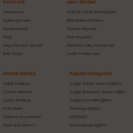
Kurumsal
İşlem Rehberi
Favorilerim
YÖRESEL ÜRÜN MAGAZALARI
Üyelik İşlemleri
Şifalı Bitkiler Rehberi
Kampanyalar
Güvenli Alışveriş
Blog
İade Koşulları
Sıkça Sorulan Sorular
Mesafeli Satış Sözleşmesi
Bize Ulaşın
Üyelik Sözleşmesi
Destek Merkezi
Popüler Kategoriler
Gizlilik Politikası
Doğal Sabun Yapımı Eğitimi
Çözüm Merkezi
Doğal Şampuan Yapımı Eğitim
Çerez Politikası
Doğal Kozmetik Eğitimi
KVKK Metni
Fitoterapi Eğitimi
Ödeme Seçenekleri
EGİTİMLER
Nasıl Ürün Alırım ?
Aromaterapi Eğitimi