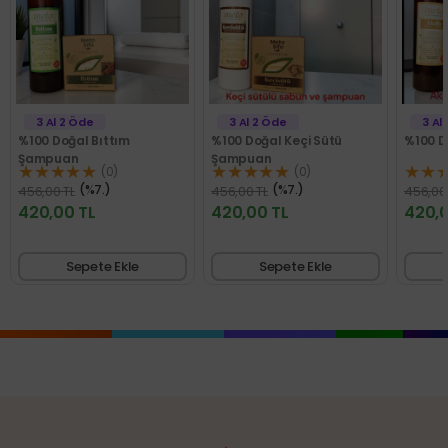
 Al 2 Öde
3 Al 2 Öde
3 Al 2 Öde
0 Doğal Bıttım
%100 Doğal Keçi Sütü
%100 Doğal A
mpuan
Şampuan
★★★★
★★★★★
★★★★★
(0)
(0)
(%7.)
(%7.)
(%7.
,00 TL
456,00 TL
456,00 TL
0,00 TL
420,00 TL
420,00 TL
Sepete Ekle
Sepete Ekle
Sepet