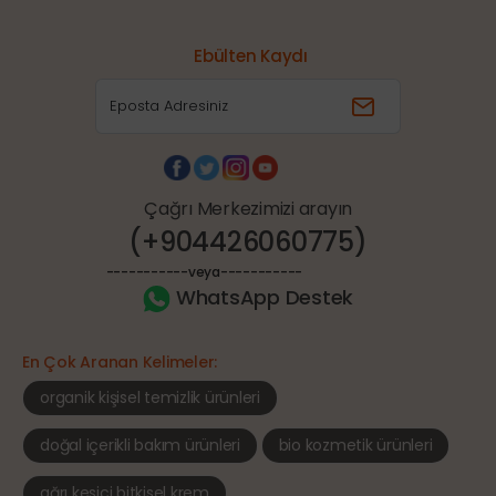
Ebülten Kaydı
Çağrı Merkezimizi arayın
(+904426060775)
-----------
veya
-----------
WhatsApp Destek
En Çok Aranan Kelimeler:
organik kişisel temizlik ürünleri
doğal içerikli bakım ürünleri
bio kozmetik ürünleri
ağrı kesici bitkisel krem