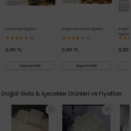
itimi
Doğal Kozmetik Eğitimi
Doğal Şampuan Yapım
Eğitimi
★★★★★
★★★★★
(0)
(0)
(0)
0,00 TL
0,00 TL
te Ekle
Sepete Ekle
Sepete Ekle
Doğal Gıda & İçecekler Ürünleri ve Fiyatları