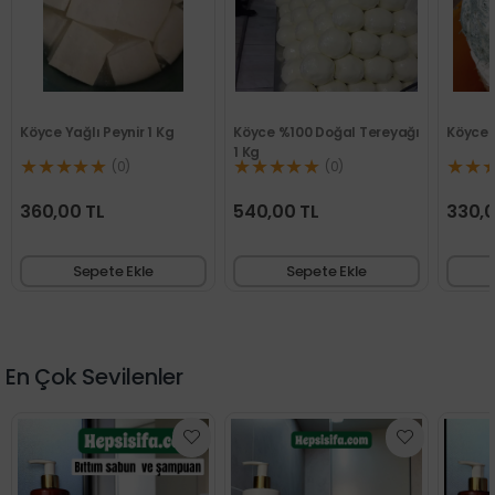
ğlı Peynir 1 Kg
Köyce %100 Doğal Tereyağı
Köyce Doğal Kerti 
1 Kg
★★
★★★★★
★★★★★
(0)
(0)
(0)
 TL
540,00 TL
330,00 TL
Sepete Ekle
Sepete Ekle
Sepete Ekl
En Çok Sevilenler