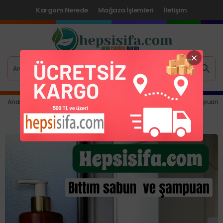
Kargom Nerede
Mağaza İşlemleri
İletişim
Anasayfa
>
Sabun, Şampuan, Diş Macunu
>
%100 Doğal Bıttım Şampuan