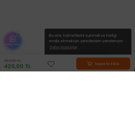
Bu site, hizmetlerini sunmak ve trafiği
analiz etmek için çerezlerden yararlanıyor.
BANA-SOR
Daha fazla bilgi
Anladım
456,00 TL
Sepete Ekle
420,00 TL
Kurumsal
İşlem Rehberi
Favorilerim
YÖRESEL ÜRÜN MAGAZALARI
Üyelik İşlemleri
Şifalı Bitkiler Rehberi
Kampanyalar
Güvenli Alışveriş
Blog
İade Koşulları
Sıkça Sorulan Sorular
Mesafeli Satış Sözleşmesi